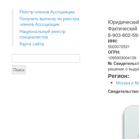
Реестр членов Ассоциации
Получить выписку из реестра
Юридический 
членов Ассоциации
Фактический а
Национальный реестр
8-903-602-59
специалистов
ИНН:
Карта сайта
5003072531
ОГРН:
Поиск
Форма поиска
1095003004139
№ Свидетельст
решение о выдач
Регион:
Москва и М
Свидетельство