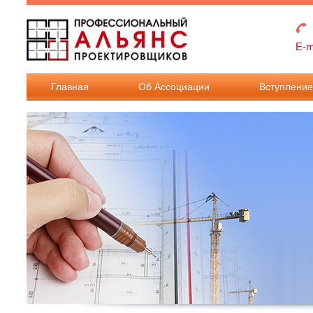
Перейти к основному содержанию
E-m
Главная
Об Ассоциации
Вступлени
Взносы в
Ассоциацию
Документы дл
вступления в
Ассоциацию.
Документы дл
внесения
изменения в
реестр членов.
Требования к
членству в
Ассоциации