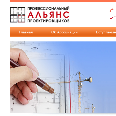
Перейти к основному содержанию
E-m
Главная
Об Ассоциации
Вступлени
Взносы в
Ассоциацию
Документы дл
вступления в
Ассоциацию.
Документы дл
внесения
изменения в
реестр членов.
Требования к
членству в
Ассоциации