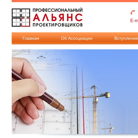
Перейти к основному содержанию
E-m
Главная
Об Ассоциации
Вступлени
Взносы в
Ассоциацию
Документы дл
вступления в
Ассоциацию.
Документы дл
внесения
изменения в
реестр членов.
Требования к
членству в
Ассоциации