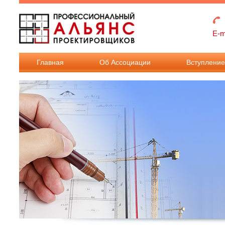
Перейти к основному содержанию
E-m
Главная
Об Ассоциации
Вступлени
Взносы в
Ассоциацию
Документы дл
вступления в
Ассоциацию.
Документы дл
внесения
изменения в
реестр членов.
Требования к
членству в
Ассоциации