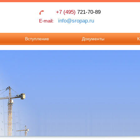
+7 (495)
721-70-89
info@sropap.ru
E-mail:
Вступление
Документы
К
Взносы в Ассоциацию
Учредительные
Контак
документы
Документы для
Реквиз
вступления в
Положения
Ассоциацию.
Документы для
внесения изменения в
реестр членов.
Требования к членству
в Ассоциации