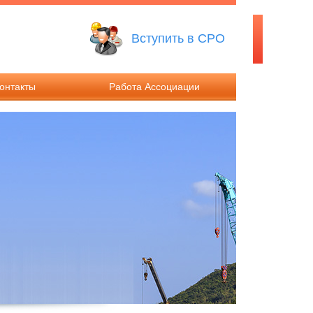
Вступить в СРО
онтакты
Работа Ассоциации
ты
Решения Общего собрания
иты
Решения Совета Ассоциации
Работа Дисциплинарного
комитета
Работа Контрольного комитета
Компенсационные фонды
Ассоциации
Информация о годовой
бухгалтерской отчетности
Ассоциации и результатах её
аудита