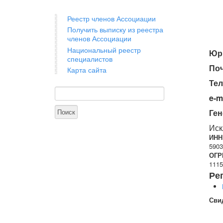
Реестр членов Ассоциации
Получить выписку из реестра
членов Ассоциации
Национальный реестр
Юри
специалистов
По
Карта сайта
Те
Поиск
Форма поиска
e-m
Ген
Иск
ИНН
5903
ОГР
1115
Ре
Сви