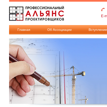
Перейти к основному содержанию
E-m
Главная
Об Ассоциации
Вступлени
Взносы в
Ассоциацию
Документы дл
вступления в
Ассоциацию.
Документы дл
внесения
изменения в
реестр членов.
Требования к
членству в
Ассоциации