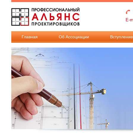
Перейти к основному содержанию
E-m
Главная
Об Ассоциации
Вступлени
Взносы в
Ассоциацию
Документы дл
вступления в
Ассоциацию.
Документы дл
внесения
изменения в
реестр членов.
Требования к
членству в
Ассоциации