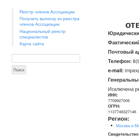
Реестр членов Ассоциации
Получить выписку из реестра
от
членов Ассоциации
Национальный реестр
Юридически
специалистов
Фактический
Карта сайта
Почтовый а
Поиск
Форма поиска
Телефон:
8(
e-mail:
impexg
Генеральный
Исключена ре
ИНН:
7709927006
ОГРН:
1137746327146
Регион:
Москва и М
Свидетельство