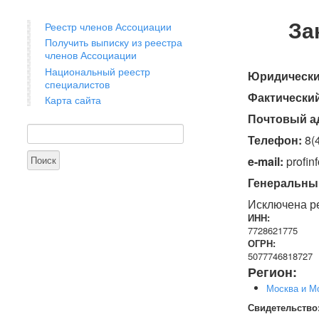
За
Реестр членов Ассоциации
Получить выписку из реестра
членов Ассоциации
Национальный реестр
Юридически
специалистов
Фактический
Карта сайта
Почтовый а
Поиск
Форма поиска
Телефон:
8(
e-mail:
profinf
Генеральный
Исключена ре
ИНН:
7728621775
ОГРН:
5077746818727
Регион:
Москва и М
Свидетельство