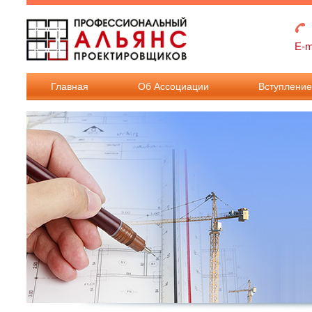
Перейти к основному содержанию
E-m
Главная
Об Ассоциации
Вступлени
Взносы в
Ассоциацию
Документы дл
вступления в
Ассоциацию.
Документы дл
внесения
изменения в
реестр членов.
Требования к
членству в
Ассоциации