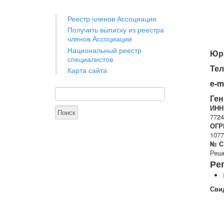
Реестр членов Ассоциации
Получить выписку из реестра
членов Ассоциации
Национальный реестр
Юри
специалистов
Те
Карта сайта
e-m
Поиск
Форма поиска
Ген
ИНН
7724
ОГР
1077
№ С
Реше
Ре
Сви