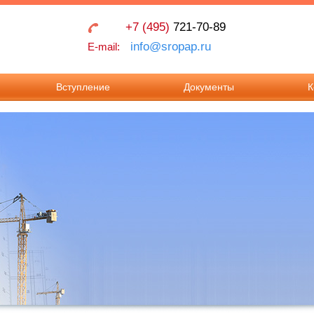
+7 (495)
721-70-89
info@sropap.ru
E-mail:
Вступление
Документы
К
Взносы в Ассоциацию
Учредительные
Контак
документы
Документы для
Реквиз
вступления в
Положения
Ассоциацию.
Документы для
внесения изменения в
реестр членов.
Требования к членству
в Ассоциации