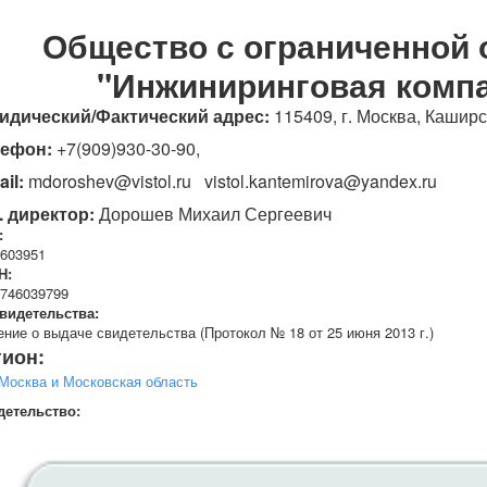
Общество с ограниченной 
"Инжиниринговая комп
дический/Фактический адрес:
115409, г. Москва, Каширско
лефон:
+7(909)930-30-90,
ail:
mdoroshev@vistol.ru vistol.kantemirova@yandex.ru
. директор:
Дорошев Михаил Сергеевич
:
603951
Н:
746039799
видетельства:
ние о выдаче свидетельства (Протокол № 18 от 25 июня 2013 г.)
гион:
Москва и Московская область
детельство: