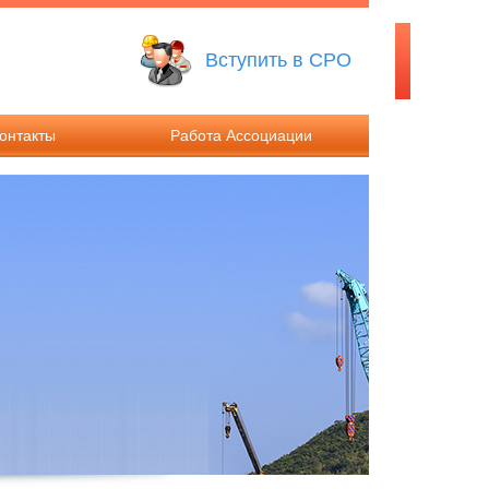
Вступить в СРО
онтакты
Работа Ассоциации
ты
Решения Общего собрания
иты
Решения Совета Ассоциации
Работа Дисциплинарного
комитета
Работа Контрольного комитета
Компенсационные фонды
Ассоциации
Информация о годовой
бухгалтерской отчетности
Ассоциации и результатах её
аудита