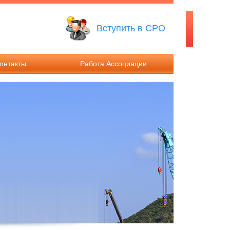
Вступить в СРО
онтакты
Работа Ассоциации
ты
Решения Общего собрания
иты
Решения Совета Ассоциации
Работа Дисциплинарного
комитета
Работа Контрольного комитета
Компенсационные фонды
Ассоциации
Информация о годовой
бухгалтерской отчетности
Ассоциации и результатах её
аудита