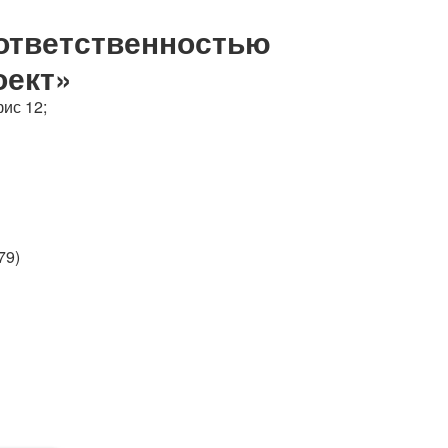
Судебная практика
ответственностью
оект»
фис 12;
79)