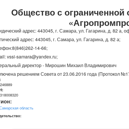
Общество с ограниченной 
«Агропромпр
дический адрес: 443045, г. Самара, ул. Гагарина, д. 82 а, о
тический адрес: 443045, г. Самара, ул. Гагарина, д. 82 а;
ефон:8(846)262-14-66;
ail: vssi-samara@yandex.ru;
еральный директор - Мирошин Михаил Владимирович
лючена решением Совета от 23.06.2016 года (Протокол №1
:
246889
Н:
318008320
гион:
Самарская область
детельство: