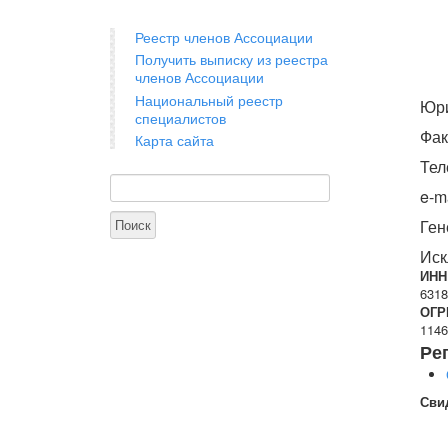
Реестр членов Ассоциации
Получить выписку из реестра
членов Ассоциации
Национальный реестр
Юри
специалистов
Фак
Карта сайта
Тел
Поиск
Форма поиска
e-m
Ген
Иск
ИНН
6318
ОГР
1146
Ре
Сви