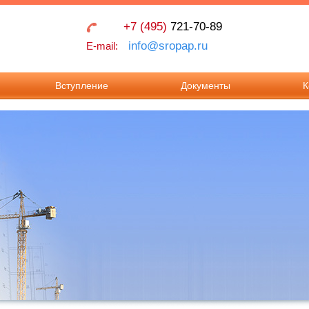
+7 (495)
721-70-89
info@sropap.ru
E-mail:
Вступление
Документы
К
Взносы в Ассоциацию
Учредительные
Контак
документы
Документы для
Реквиз
вступления в
Положения
Ассоциацию.
Документы для
внесения изменения в
реестр членов.
Требования к членству
в Ассоциации