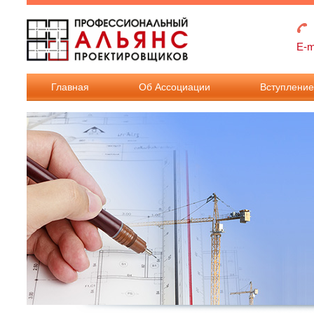
Перейти к основному содержанию
E-m
Главная
Об Ассоциации
Вступлени
Взносы в
Ассоциацию
Документы дл
вступления в
Ассоциацию.
Документы дл
внесения
изменения в
реестр членов.
Требования к
членству в
Ассоциации