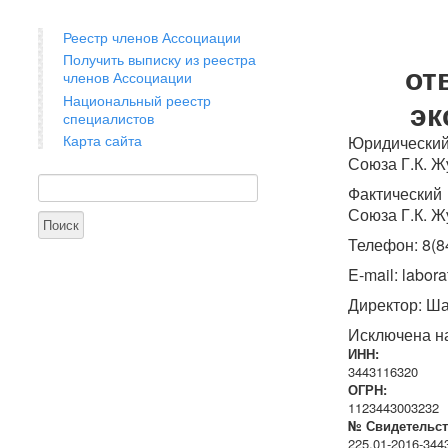
Реестр членов Ассоциации
Получить выписку из реестра
от
членов Ассоциации
Национальный реестр
эк
специалистов
Карта сайта
Юридический
Союза Г.К. Ж
Поиск
Форма поиска
Фактический
Союза Г.К. Ж
Телефон: 8(8
E-mail: labor
Директор: Ш
Исключена на
ИНН:
3443116320
ОГРН:
1123443003232
№ Свидетельст
225.01-2016-344