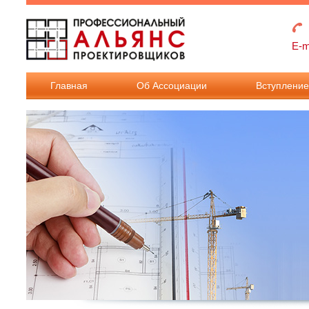
Перейти к основному содержанию
E-m
Главная
Об Ассоциации
Вступлени
Взносы в
Ассоциацию
Документы дл
вступления в
Ассоциацию.
Документы дл
внесения
изменения в
реестр членов.
Требования к
членству в
Ассоциации