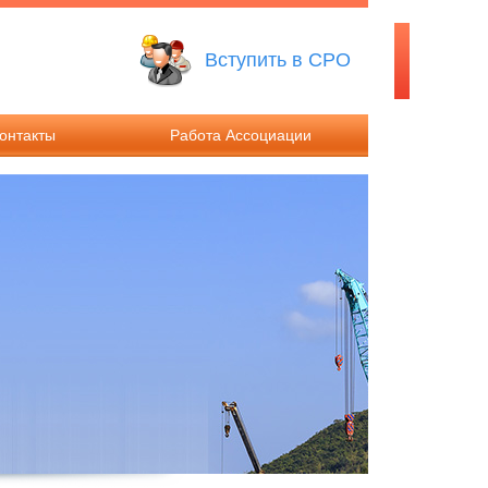
Вступить в СРО
онтакты
Работа Ассоциации
ты
Решения Общего собрания
иты
Решения Совета Ассоциации
Работа Дисциплинарного
комитета
Работа Контрольного комитета
Компенсационные фонды
Ассоциации
Информация о годовой
бухгалтерской отчетности
Ассоциации и результатах её
аудита