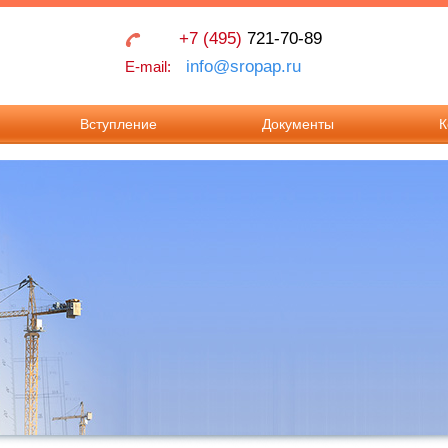
+7 (495)
721-70-89
info@sropap.ru
E-mail:
Вступление
Документы
К
Взносы в Ассоциацию
Учредительные
Контак
документы
Документы для
Реквиз
вступления в
Положения
Ассоциацию.
Документы для
внесения изменения в
реестр членов.
Требования к членству
в Ассоциации