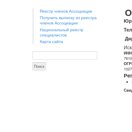
О
Реестр членов Ассоциации
Получить выписку из реестра
Юри
членов Ассоциации
Те
Национальный реестр
специалистов
Ди
Карта сайта
Ис
ИНН
Поиск
Форма поиска
7610
ОГР
1027
Ре
Сви