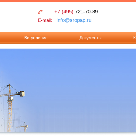
+7 (495)
721-70-89
info@sropap.ru
E-mail:
Вступление
Документы
К
Взносы в Ассоциацию
Учредительные
Контак
документы
Документы для
Реквиз
вступления в
Положения
Ассоциацию.
Документы для
внесения изменения в
реестр членов.
Требования к членству
в Ассоциации