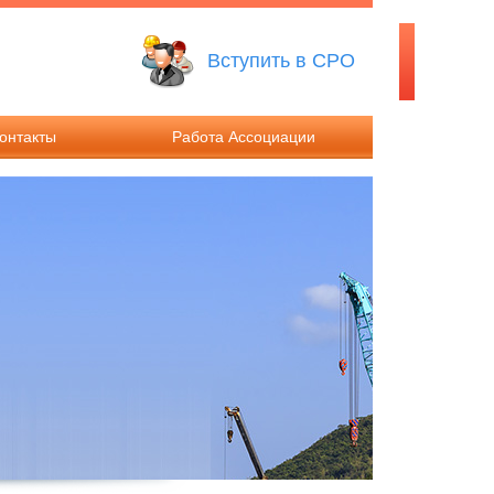
Вступить в СРО
онтакты
Работа Ассоциации
ты
Решения Общего собрания
иты
Решения Совета Ассоциации
Работа Дисциплинарного
комитета
Работа Контрольного комитета
Компенсационные фонды
Ассоциации
Информация о годовой
бухгалтерской отчетности
Ассоциации и результатах её
аудита