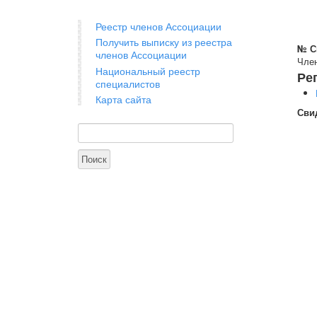
Реестр членов Ассоциации
Получить выписку из реестра
№ С
членов Ассоциации
Член
Национальный реестр
Ре
специалистов
Карта сайта
Сви
Поиск
Форма поиска