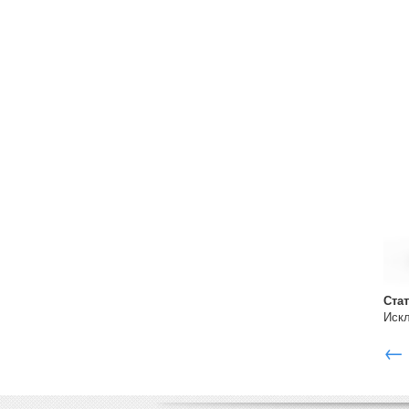
Ста
Иск
← 